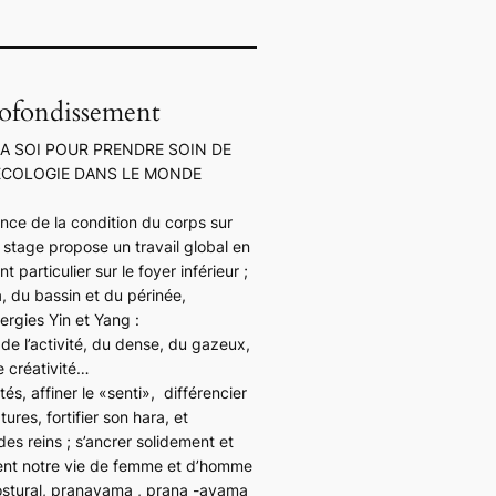
rofondissement
 A SOI POUR PRENDRE SOIN DE
 ECOLOGIE DANS LE MONDE
ence de la condition du corps sur
e stage propose un travail global en
particulier sur le foyer inférieur ;
, du bassin et du périnée,
ergies Yin et Yang :
de l’activité, du dense, du gazeux,
e créativité…
és, affiner le «senti», différencier
ures, fortifier son hara, et
des reins ; s’ancrer solidement et
ment notre vie de femme et d’homme
postural, pranayama , prana -ayama