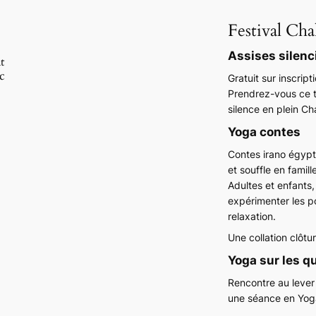
Festival Cha
Assises silenc
t
c
Gratuit sur inscript
Prendrez-vous ce te
silence en plein C
Yoga contes
Contes irano égypt
et souffle en famille
Adultes et enfants
expérimenter les pos
relaxation.
Une collation clôtu
Yoga sur les q
Rencontre au lever
une séance en Yoga