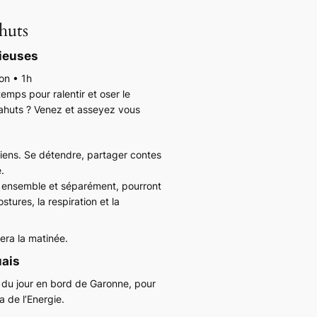
huts
ieuses
ion • 1h
mps pour ralentir et oser le
hahuts ? Venez et asseyez vous
iens. Se détendre, partager contes
.
, ensemble et séparément, pourront
tures, la respiration et la
rera la matinée.
uais
 du jour en bord de Garonne, pour
 de l’Energie.