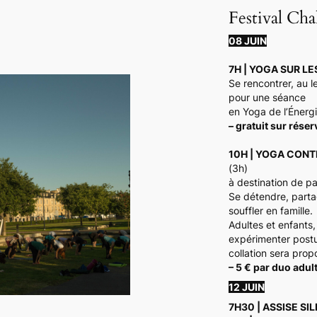
Festival Cha
08 JUIN
7H | YOGA SUR LE
Se rencontrer, au l
pour une séance
en Yoga de l’Énerg
– gratuit sur réser
10H | YOGA CONT
(3h)
à destination de p
Se détendre, parta
souffler en famille.
Adultes et enfants
expérimenter postur
collation sera propo
– 5 € par duo adult
12 JUIN
7H30 | ASSISE SI