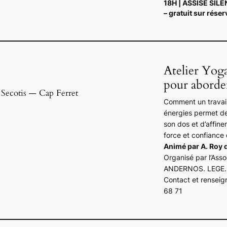
18H | ASSISE SIL
– gratuit sur réser
Atelier Yoga
pour aborder
. Secotis — Cap Ferret
Comment un travail 
énergies permet de
son dos et d’affiner
force et confiance 
Animé par A. Roy d
Organisé par l’Asso
ANDERNOS. LEGE.
Contact et renseig
68 71